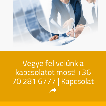
Vegye fel velünk a
kapcsolatot most!
+36
70 281 6777
|
Kapcsolat