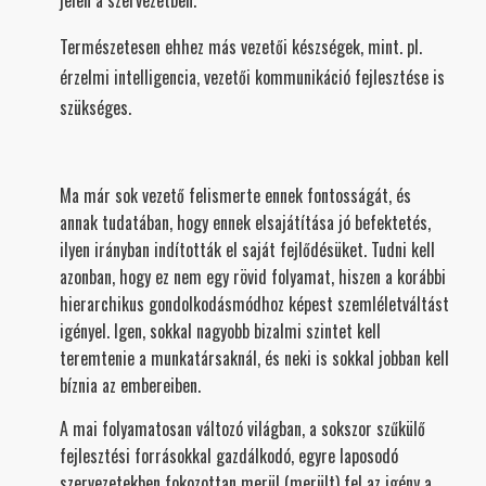
jelen a szervezetben.
Természetesen ehhez más vezetői készségek, mint. pl.
érzelmi intelligencia, vezetői kommunikáció fejlesztése is
szükséges.
Ma már sok vezető felismerte ennek fontosságát, és
annak tudatában, hogy ennek elsajátítása jó befektetés,
ilyen irányban indították el saját fejlődésüket. Tudni kell
azonban, hogy ez nem egy rövid folyamat, hiszen a korábbi
hierarchikus gondolkodásmódhoz képest szemléletváltást
igényel. Igen, sokkal nagyobb bizalmi szintet kell
teremtenie a munkatársaknál, és neki is sokkal jobban kell
bíznia az embereiben.
A mai folyamatosan változó világban, a sokszor szűkülő
fejlesztési forrásokkal gazdálkodó, egyre laposodó
szervezetekben fokozottan merül (merült) fel az igény a