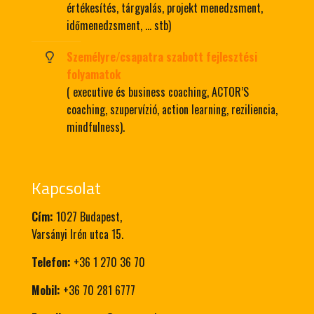
értékesítés, tárgyalás, projekt menedzsment,
időmenedzsment, … stb)
Személyre/csapatra szabott fejlesztési
folyamatok
( executive és business coaching, ACTOR’S
coaching, szupervízió, action learning, reziliencia,
mindfulness).
Kapcsolat
Cím:
1027 Budapest,
Varsányi Irén utca 15.
Telefon:
+36 1 270 36 70
Mobil:
+36 70 281 6777