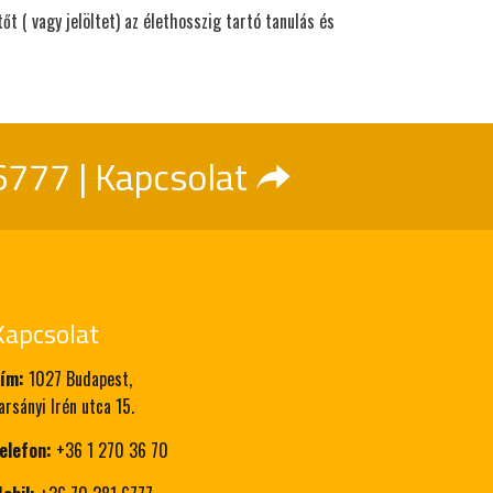
őt ( vagy jelöltet) az élethosszig tartó tanulás és
6777
|
Kapcsolat
Kapcsolat
ím:
1027 Budapest,
arsányi Irén utca 15.
elefon:
+36 1 270 36 70