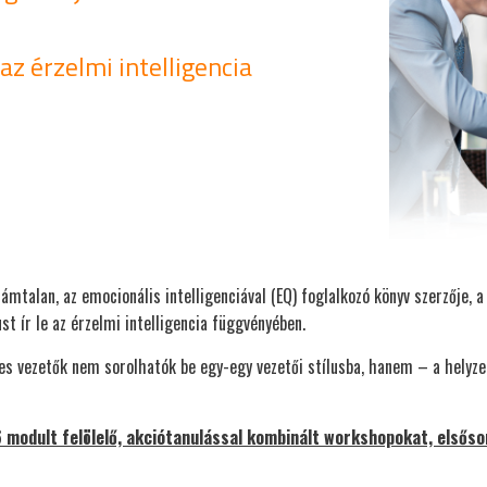
 az érzelmi intelligencia
mtalan, az emocionális intelligenciával (EQ) foglalkozó könyv szerzője,
st ír le az érzelmi intelligencia függvényében.
s vezetők nem sorolhatók be egy-egy vezetői stílusba, hanem – a helyzet
 modult felölelő, akciótanulással kombinált workshopokat, elsőso