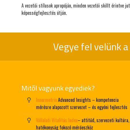
A vezetői stílusok apropóján, minden vezetői skillt érintve ju
képességfejlesztés útján.
Vegye fel velünk a
Mitől vagyunk egyediek?
Innermetrix
Advanced Insights – kompetencia
mérésre alapozott szervezet – és egyéni fejlesztés
Vállalati Vitalítás Index
– attitűd, szervezeti kultúra,
hatékonyság fokozó mérőeszköz