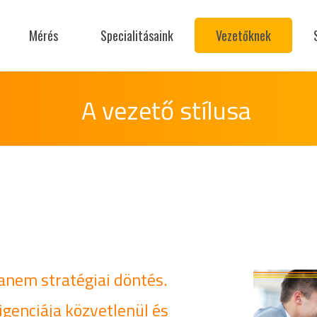
Mérés
Specialitásaink
Vezetőknek
A vezető stílusa
hanem stratégiai döntés.
igenciája közvetlenül és