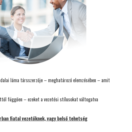
 a dalai láma társszerzője – meghatározó elemzésében – amit
től függően – ezeket a vezetési stílusokat váltogatva
rban fiatal vezetőknek, vagy belső tehetség