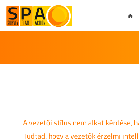
A vezetői stílus nem alkat kérdése, 
Tudtad, hogy a vezetők érzelmi intell