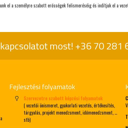
tunk el a személyre szabott erősségek felismeréséig és indítjuk el a vezet
 kapcsolatot most!
+36 70 281 
Fejlesztési folyamatok
Szervezetre szabott képzési folyamatok
C
( vezetői önismeret, gyakorlati vezetés, értékesítés,
V
tárgyalás, projekt menedzsment, időmenedzsment, …
T
 a
stb)